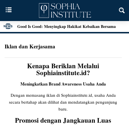
Good Is Good: Menyingkap Hakikat Kebaikan Bersama
George Edward Moore
Kebebasan Sebagai Jembatan Transendensi: Menyelami
Iklan dan Kerjasama
Filsafat Eksistensial Mulla Sadra
Menjawab Tantangan Zaman: Literasi Pendidikan Karakter
dan Dialog Sains dalam Kegiatan Bedah Buku Palu
Kenapa Beriklan Melalui
Sophiainstitute.id?
Henri Bergson: Vitalisme dan Intuisi
Mengenal Teori Etika Immanuel Kant
Meningkatkan Brand Awareness Usaha Anda
Momen Terakhir Plato
Locke dan Pertanyaan Seputar Identitas Diri
Dengan memasang iklan di Sophiainstitute.id, usaha Anda
Augustine on Happiness and Time
secara bertahap akan dilihat dan mendatangkan pengunjung
Seni Menarik Kesimpulan ala Bertrand Russel
baru.
Menjelajahi Hakikat Etika: Sebuah Refleksi dari Aristoteles
Promosi dengan Jangkauan Luas
hingga Kant