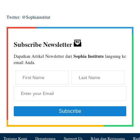
Twitter: @Sophiainstitut
Subscribe Newsletter
Sophia Institute
Dapatkan Artikel Newsletter dari
langsung ke
email Anda.
Tentang Kami
Departemen
Support Us
Iklan dan Kerjasama
Red