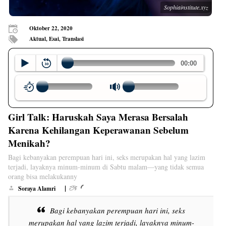
Sophiainstitute.xyz
Oktober 22, 2020
Aktual, Esai, Translasi
Girl Talk: Haruskah Saya Merasa Bersalah
Karena Kehilangan Keperawanan Sebelum
Menikah?
Bagi kebanyakan perempuan hari ini, seks merupakan hal yang lazim
terjadi, layaknya minum-minum di Sabtu malam—yang tidak semua
orang bisa melakukanny
|
Soraya Alamri
Bagi kebanyakan perempuan hari ini, seks
merupakan hal yang lazim terjadi, layaknya minum-