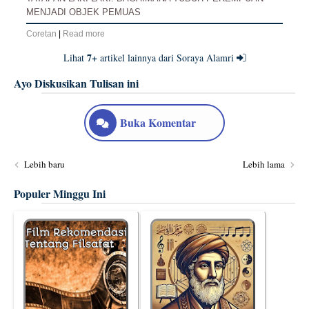
MENJADI OBJEK PEMUAS
Coretan
|
Read more
7+
Lihat
artikel lainnya dari Soraya Alamri
Ayo Diskusikan Tulisan ini
Buka Komentar
Lebih baru
Lebih lama
Populer Minggu Ini