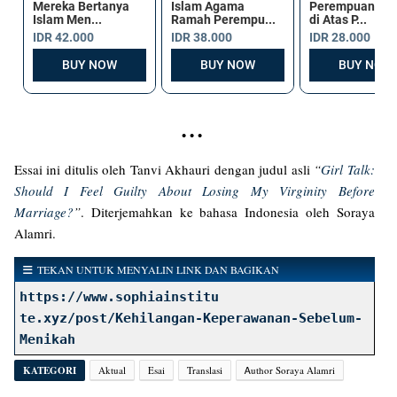
• • •
Essai ini ditulis oleh Tanvi Akhauri dengan judul asli
“
Girl Talk:
Should I Feel Guilty About Losing My Virginity Before
Marriage?
”
. Diterjemahkan ke bahasa Indonesia oleh Soraya
Alamri.
TEKAN UNTUK MENYALIN LINK DAN BAGIKAN
https://www.sophiainstitu
te.xyz/post/Kehilangan-Keperawanan-Sebelum-
Menikah
KATEGORI
Aktual
Esai
Translasi
Ꭺuthor Soraya Alamri