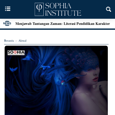
Menjawab Tantangan Zaman: Literasi Pendidikan Karakter
dan Dialog Sains dalam Kegiatan Bedah Buku Palu
Henri Bergson: Vitalisme dan Intuisi
Beranda
›
Aktual
Mengenal Teori Etika Immanuel Kant
Momen Terakhir Plato
Locke dan Pertanyaan Seputar Identitas Diri
Augustine on Happiness and Time
Seni Menarik Kesimpulan ala Bertrand Russel
Menjelajahi Hakikat Etika: Sebuah Refleksi dari Aristoteles
hingga Kant
Good Is Good: Menyingkap Hakikat Kebaikan Bersama
George Edward Moore
Kebebasan Sebagai Jembatan Transendensi: Menyelami
Filsafat Eksistensial Mulla Sadra