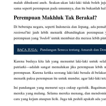
malah dihukumi aneh. Seakan-akan laki-laki tidak boleh juj
sama seperti perempuan pada umumnya, dan itu bukanlah hal
Perempuan Makhluk Tak Berakal?
Di beberapa negara, seperti Indonesia dan Jepang, ada pem
rasional'
ini jauh lebih menarik dibandingkan perempuan y
perempuan yang '
bodoh
' untuk membuat dia merasa lebih pint
BACA JUGA:
Pandangan Seneca tentang Amarah dan De
Karena budaya kita lah yang menuntut laki-laki untuk sel
patriarki—adalah sangat memalukan jika perempuan lebih ma
perempuan. Karena ketika seorang laki-laki berada di bela
menarik paksa perempuan itu untuk mundur, agar laki-laki te
Ini pandangan yang menurut saya cukup egoistik. Bagaiman
mereka yang malang. Selama mereka menang, dan mendominasi
cara yang kejam ataupun licik. Juga tak peduli apakah ada yan