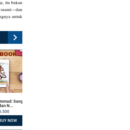
a, itu bukan
da suami—dan
ingnya untuk