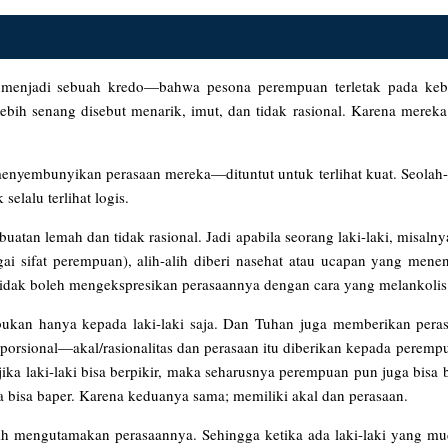
 menjadi sebuah kredo—bahwa pesona perempuan terletak pada ke
h senang disebut menarik, imut, dan tidak rasional. Karena mereka b
k menyembunyikan perasaan mereka—dituntut untuk terlihat kuat. Seolah
elalu terlihat logis.
uatan lemah dan tidak rasional. Jadi apabila seorang laki-laki, misaln
 sifat perempuan), alih-alih diberi nasehat atau ucapan yang mene
dak boleh mengekspresikan perasaannya dengan cara yang melankolis s
ukan hanya kepada laki-laki saja. Dan Tuhan juga memberikan pera
rsional—akal/rasionalitas dan perasaan itu diberikan kepada perempu
i jika laki-laki bisa berpikir, maka seharusnya perempuan pun juga bisa 
a bisa baper. Karena keduanya sama; memiliki akal dan perasaan.
ebih mengutamakan perasaannya. Sehingga ketika ada laki-laki yang 