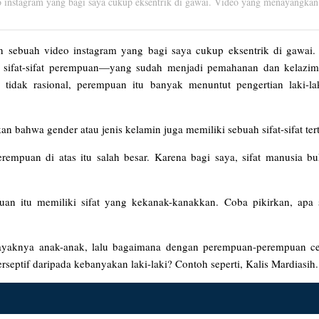
 instagram yang bagi saya cukup eksentrik di gawai. Video yang menayangkan t
n sebuah video instagram yang bagi saya cukup eksentrik di gawai
 sifat-sifat perempuan—yang sudah menjadi pemahanan dan kelazi
tidak rasional, perempuan itu banyak menuntut pengertian laki-la
bahwa gender atau jenis kelamin juga memiliki sebuah sifat-sifat tert
perempuan di atas itu salah besar. Karena bagi saya, sifat manusia bu
an itu memiliki sifat yang kekanak-kanakkan. Coba pikirkan, apa 
layaknya anak-anak, lalu bagaimana dengan perempuan-perempuan ce
rseptif daripada kebanyakan laki-laki? Contoh seperti, Kalis Mardiasih.