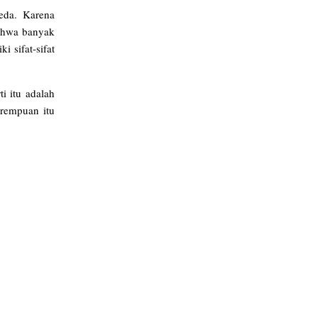
beda. Karena
bahwa banyak
 sifat-sifat
i itu adalah
erempuan itu