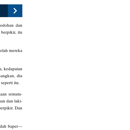
bodohan dan
erpikir, itu
-olah mereka
ya, kedapatan
nangkan, dia
eperti itu.
saan semata-
an dan laki-
berpikir. Dan
mudah baper—