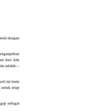
emoni dengan
menganjurkan
an hari kita
 itu adalah—
rti ini tentu
 untuk tetap
ggap sebagai