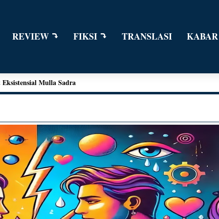
REVIEW
FIKSI
TRANSLASI
KABAR
n Dialog Sains dalam Kegiatan Bedah Buku Palu
ngga Kant
e Edward Moore
Eksistensial Mulla Sadra