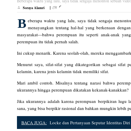
Beberapa waktu yang lalu, saya tidak sengaja menonton sebuah video
|
Soraya Alamri
B
eberapa waktu yang lalu, saya tidak sengaja menonto
menayangkan tentang hal-hal yang berkenaan dengan
masyarakat—bahwa perempuan itu seperti anak-anak yang 
perempuan itu tidak pernah salah.
Ini cukup menarik. Karena seolah-olah, mereka menggambarkan 
Menurut saya, sifat-sifat yang dikategorikan sebagai sifat 
kelamin, karena jenis kelamin tidak memiliki sifat.
Mari ambil contoh. Misalnya tentang narasi bahwa perempu
ukurannya hingga perempuan dikatakan kekanak-kanakkan?
Jika ukurannya adalah karena perempuan berpikiran lugu 
sana, yang bisa berpikir rasional dan bahkan mungkin lebih pe
BACA JUGA:
Locke dan Pertanyaan Seputar Identitas Diri