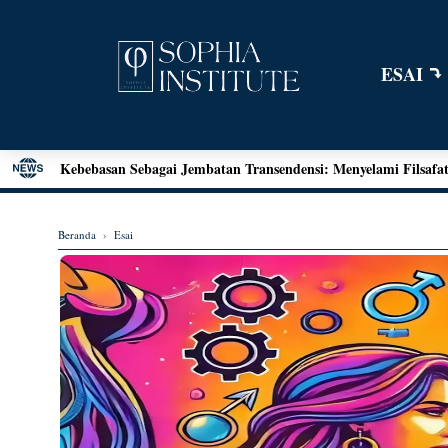
ESAI
Menjawab Tantangan Zaman: Literasi Pendidikan Karakter da
Henri Bergson: Vitalisme dan Intuisi
Mengenal Teori Etika Immanuel Kant
Beranda
›
Esai
Momen Terakhir Plato
Locke dan Pertanyaan Seputar Identitas Diri
Augustine on Happiness and Time
Seni Menarik Kesimpulan ala Bertrand Russel
Menjelajahi Hakikat Etika: Sebuah Refleksi dari Aristoteles hi
Good Is Good: Menyingkap Hakikat Kebaikan Bersama Georg
Kebebasan Sebagai Jembatan Transendensi: Menyelami Filsafat 