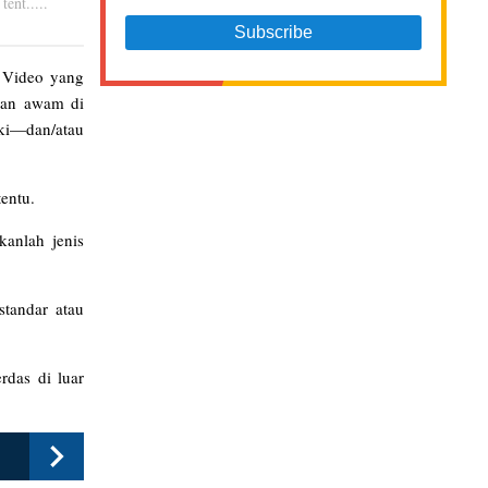
ent.....
. Video yang
man awam di
ki—dan/atau
entu.
kanlah jenis
standar atau
rdas di luar