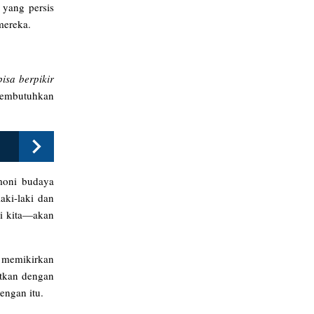
 yang persis
mereka.
isa berpikir
membutuhkan
emoni budaya
aki-laki dan
ki kita—akan
k memikirkan
atkan dengan
engan itu.