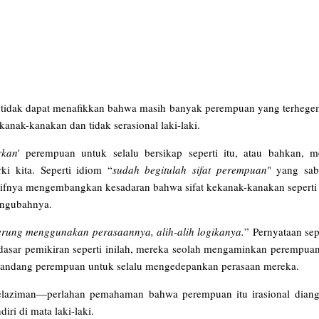
ga tidak dapat menafikkan bahwa masih banyak perempuan yang terheg
nak-kanakan dan tidak serasional laki-laki.
rkan
' perempuan untuk selalu bersikap seperti itu, atau bahkan, 
ki kita. Seperti idiom “
sudah begitulah sifat perempuan
" yang sab
aifnya mengembangkan kesadaran bahwa sifat kekanak-kanakan seperti
engubahnya.
rung menggunakan perasaannya, alih-alih logikanya.
” Pernyataan sepe
dasar pemikiran seperti inilah, mereka seolah mengaminkan perempuan
t pandang perempuan untuk selalu mengedepankan perasaan mereka.
h kelaziman—perlahan pemahaman bahwa perempuan itu irasional dian
iri di mata laki-laki.