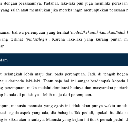
ur dengan perasaannya. Padahal, laki-laki pun juga memiliki perasaan
 yang salah atau memalukan jika mereka ingin menunjukkan perasaan 
ahaman bahwa perempuan yang terlihat '
bodoh/kekanak-kanakan/tidak b
ang terlihat ‘
pintar/logis
’. Karena laki-laki yang kurang pintar, 
ar.
ndam
alu selangkah lebih maju dari pada perempuan. Jadi, di tengah heg
ju daripada laki-laki. Tentu saja hal ini sangat berdampak kepada l
kang perempuan, maka melalui dominasi budaya dan masyarakat patriar
tap berada di posisinya—lebih maju dari perempuan.
apun, manusia-manusia yang egois ini tidak akan punya waktu untu
 segala aspek yang ada, dia bahagia. Tak peduli, apakah itu didap
g tersiksa atau teraniaya. Manusia yang kejam ini tidak pernah peduli d