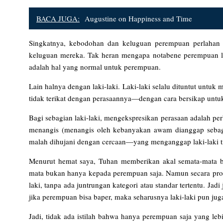
BACA JUGA:
Augustine on Happiness and Time
Singkatnya, kebodohan dan keluguan perempuan perlahan
keluguan mereka. Tak heran mengapa notabene perempuan lebi
adalah hal yang normal untuk perempuan.
Lain halnya dengan laki-laki. Laki-laki selalu dituntut untu
tidak terikat dengan perasaannya—dengan cara bersikap untuk s
Bagi sebagian laki-laki, mengekspresikan perasaan adalah perb
menangis (menangis oleh kebanyakan awam dianggap sebagai
malah dihujani dengan cercaan—yang menganggap laki-laki ti
Menurut hemat saya, Tuhan memberikan akal semata-mata b
mata bukan hanya kepada perempuan saja. Namun secara propo
laki, tanpa ada juntrungan kategori atau standar tertentu. Jad
jika perempuan bisa baper, maka seharusnya laki-laki pun jug
Jadi, tidak ada istilah bahwa hanya perempuan saja yang l