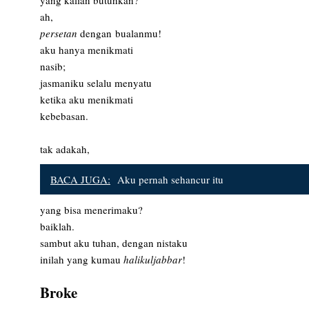
ah,
persetan
dengan bualanmu!
aku hanya menikmati
nasib;
jasmaniku selalu menyatu
ketika aku menikmati
kebebasan.
tak adakah,
BACA JUGA:
Aku pernah sehancur itu
yang bisa menerimaku?
baiklah.
sambut aku tuhan, dengan nistaku
inilah yang kumau
halikuljabbar
!
Broke