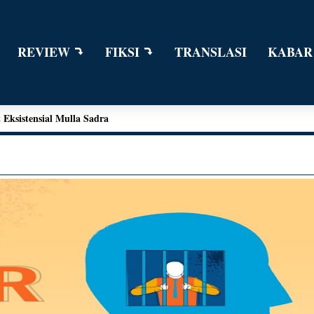
REVIEW
FIKSI
TRANSLASI
KABAR
n Dialog Sains dalam Kegiatan Bedah Buku Palu
ngga Kant
e Edward Moore
Eksistensial Mulla Sadra