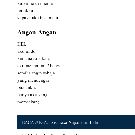
kuterima dermamu
untukku
supaya aku bisa maju.
Angan-Angan
HEI,
aku rindu.
kemana saja kau,
aku menantimu? hanya
semilir angin sahaja
yang mendengar
bualanku,
hanya aku yang
merasakan;
BACA JUGA:
Sisa-sisa Napas dari Ilahi