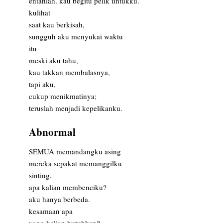
entahlah. kau begitu pelik untukku.
kulihat
saat kau berkisah,
sungguh aku menyukai waktu
itu
meski aku tahu,
kau takkan membalasnya,
tapi aku,
cukup menikmatinya;
teruslah menjadi kepelikanku.
Abnormal
SEMUA memandangku asing
mereka sepakat memanggilku
sinting,
apa kalian membenciku?
aku hanya berbeda.
kesamaan apa
yang kalian butuhkan?