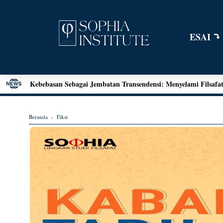
ESAI
Menjawab Tantangan Zaman: Literasi Pendidikan Karakter da
Henri Bergson: Vitalisme dan Intuisi
Mengenal Teori Etika Immanuel Kant
Beranda
›
Fiksi
Momen Terakhir Plato
Locke dan Pertanyaan Seputar Identitas Diri
Augustine on Happiness and Time
Seni Menarik Kesimpulan ala Bertrand Russel
Menjelajahi Hakikat Etika: Sebuah Refleksi dari Aristoteles hi
Good Is Good: Menyingkap Hakikat Kebaikan Bersama Georg
Kebebasan Sebagai Jembatan Transendensi: Menyelami Filsafat 