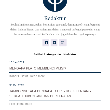
Redaktur
Sophia Institute merupakan komunitas epistemik dan nonprofit yang bergelut
dalam bidang literasi dan kajian mendalam mengenai berbagai persoalan yang
berkenaan dengan studi kefilsafatan dan juga dalam berbagai aspeknya.
Artikel Lainnya dari Redaktur
18 Jan 2022
MENGAPA PLATO MEMBENCI PUISI?
Kabar Filsafat
|
Read more
30 Oct 2020
TAMBORINE: APA PENDAPAT CHRIS ROCK TENTANG
SEBUAH HUBUNGAN DAN PERCERAIAN
Film
|
Read more