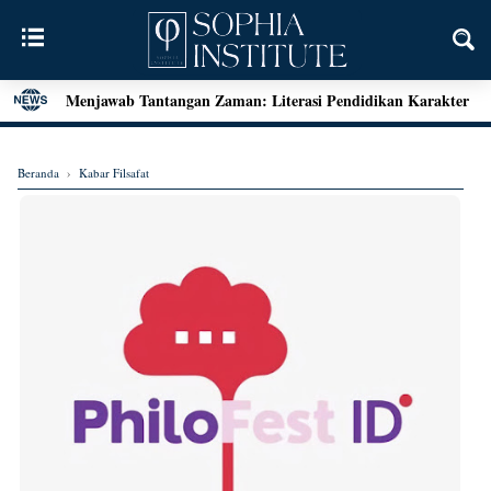
Menjawab Tantangan Zaman: Literasi Pendidikan Karakter
dan Dialog Sains dalam Kegiatan Bedah Buku Palu
Henri Bergson: Vitalisme dan Intuisi
Beranda
›
Kabar Filsafat
Mengenal Teori Etika Immanuel Kant
Momen Terakhir Plato
Locke dan Pertanyaan Seputar Identitas Diri
Augustine on Happiness and Time
Seni Menarik Kesimpulan ala Bertrand Russel
Menjelajahi Hakikat Etika: Sebuah Refleksi dari Aristoteles
hingga Kant
Good Is Good: Menyingkap Hakikat Kebaikan Bersama
George Edward Moore
Kebebasan Sebagai Jembatan Transendensi: Menyelami
Filsafat Eksistensial Mulla Sadra