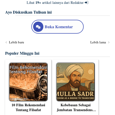
19+
Lihat
artikel lainnya dari Redaktur
Ayo Diskusikan Tulisan ini
Buka Komentar
Lebih baru
Lebih lama
Populer Minggu Ini
10 Film Rekomendasi
Kebebasan Sebagai
Tentang Filsafat
Jembatan Transendensi:
Menyelami Filsafat