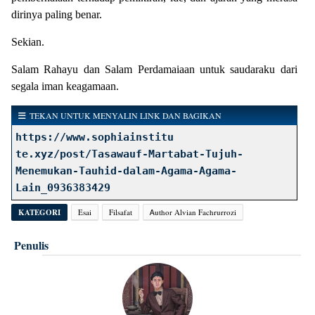
dirinya paling benar.
Sekian.
Salam Rahayu dan Salam Perdamaiaan untuk saudaraku dari
segala iman keagamaan.
TEKAN UNTUK MENYALIN LINK DAN BAGIKAN
https://www.sophiainstitu
te.xyz/post/Tasawauf-Martabat-Tujuh-
Menemukan-Tauhid-dalam-Agama-Agama-
Lain_0936383429
KATEGORI
Esai
Filsafat
Ꭺuthor Alvian Fachrurrozi
Penulis