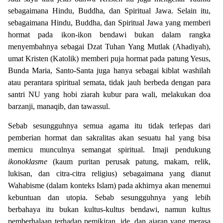
sebagaimana Hindu, Buddha, dan Spiritual Jawa. Selain itu,
sebagaimana Hindu, Buddha, dan Spiritual Jawa yang memberi
hormat pada ikon-ikon bendawi bukan dalam rangka
menyembahnya sebagai Dzat Tuhan Yang Mutlak (Ahadiyah),
umat Kristen (Katolik) memberi puja hormat pada patung Yesus,
Bunda Maria, Santo-Santa juga hanya sebagai kiblat washilah
atau perantara spiritual semata, tidak jauh berbeda dengan para
santri NU yang hobi ziarah kubur para wali, melakukan doa
barzanji, manaqib, dan tawassul.
Sebab sesungguhnya semua agama itu tidak terlepas dari
pemberian hormat dan sakralitas akan sesuatu hal yang bisa
memicu munculnya semangat spiritual. Imaji pendukung
ikonoklasme
(kaum puritan perusak patung, makam, relik,
lukisan, dan citra-citra religius) sebagaimana yang dianut
Wahabisme (dalam konteks Islam) pada akhirnya akan menemui
kebuntuan dan utopia. Sebab sesungguhnya yang lebih
berbahaya itu bukan kultus-kultus bendawi, namun kultus
pemberhalaan terhadap pemikiran, ide, dan ajaran yang merasa