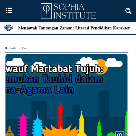
Menjawab Tantangan Zaman: Literasi Pendidikan Karakter
dan Dialog Sains dalam Kegiatan Bedah Buku Palu
Henri Bergson: Vitalisme dan Intuisi
Beranda
›
Esai
Mengenal Teori Etika Immanuel Kant
Momen Terakhir Plato
Locke dan Pertanyaan Seputar Identitas Diri
Augustine on Happiness and Time
Seni Menarik Kesimpulan ala Bertrand Russel
Menjelajahi Hakikat Etika: Sebuah Refleksi dari Aristoteles
hingga Kant
Good Is Good: Menyingkap Hakikat Kebaikan Bersama
George Edward Moore
Kebebasan Sebagai Jembatan Transendensi: Menyelami
Filsafat Eksistensial Mulla Sadra