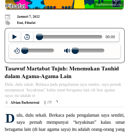
Sophiainstitute.xyz
Januari 7, 2022
Esai, Filsafat
Tasawuf Martabat Tujuh: Menemukan Tauhid
dalam Agama-Agama Lain
Dulu, dulu sekali. Berkaca pada pengalaman saya sendiri, saya pernah
mempunyai “keyakinan” kalau umat beragama lain (di luar agama
saya) itu adalah or
|
Alvian Fachrurrozi
D
ulu, dulu sekali. Berkaca pada pengalaman saya sendiri,
saya pernah mempunyai “keyakinan” kalau umat
beragama lain (di luar agama saya) itu adalah orang-orang yang