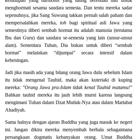
kehidupan yang harmonis yang saling berendah hati untuk
menghormati sesama saudara semesta. Dan tentu mereka sadar
sepenuhnya, jika Sang Suwung takkan pernah salah paham dan
mempersalahkan mereka,
toh
bagi spiritual asli Jawa yang
semestinya diberi sembah hormat itu adalah manusia (terutama
Ibu dan Guru) dan saudara se-semesta yang lain (unsur-unsur
alam). Sementara Tuhan, Dia bukan untuk diberi “sembah
hormat” melainkan “dijumpai” secara intensif dalam
keheningan.
Jadi jika masih ada yang bilang orang Jawa dulu sebelum Islam
itu tidak mengenal Tauhid, maka akan kuteriaki di kuping
mereka:
"Orang Jawa pra-Islam tidak kenal Tauhid matamu!"
Bahkan tauhid mereka itu jauh lebih murni karena langsung
mengimani Tuhan dalam Dzat Mutlak-Nya atau dalam Martabat
Ahadiyah.
Sama halnya dengan ajaran Buddha yang juga masuk ke negeri
ini. Jangan dikira mereka menyembah berhala sebagaimana
persangkaan dogmatis kebanyakan orang. Umat Buddha