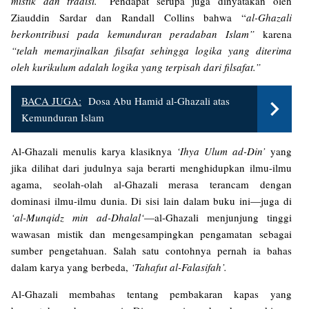
mistik dan tradisi.”
Pendapat serupa juga dinyatakan oleh
Ziauddin Sardar dan Randall Collins bahwa “
al-Ghazali
berkontribusi pada kemunduran peradaban Islam”
karena
“telah memarjinalkan filsafat sehingga logika yang diterima
oleh kurikulum adalah logika yang terpisah dari filsafat.”
BACA JUGA:
Dosa Abu Hamid al-Ghazali atas
Kemunduran Islam
Al-Ghazali menulis karya klasiknya
‘Ihya Ulum ad-Din’
yang
jika dilihat dari judulnya saja berarti menghidupkan ilmu-ilmu
agama, seolah-olah al-Ghazali merasa terancam dengan
dominasi ilmu-ilmu dunia. Di sisi lain dalam buku ini—juga di
‘al-Munqidz min ad-Dhalal‘
—al-Ghazali menjunjung tinggi
wawasan mistik dan mengesampingkan pengamatan sebagai
sumber pengetahuan. Salah satu contohnya pernah ia bahas
dalam karya yang berbeda,
‘Tahafut al-Falasifah’.
Al-Ghazali membahas tentang pembakaran kapas yang