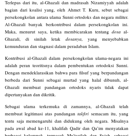
Terlepas dari itu, al-Ghazali dan madrasah Nizamiyyah adalah
bagian dari koalisi yang, oleh Ahmet T. Kuru, sebut sebagai
persekongkolan antara ulama Sunni ortodoks dan negara militer.
Al-Ghazali banyak berkontribusi dalam persekongkolan ini.
Maka, menurut saya, ketika membicarakan tentang
dosa
al-
Ghazali, di sinilah letak
dosanya,
yang menyebabkan
kemunduran dan stagnasi dalam peradaban Islam.
Kontribusi al-Ghazali dalam persekongkolan ulama-negara ini
adalah peran teoritisnya dalam pembentukan ortodoksi Sunni.
Dengan mendeklarasikan bahwa para filsuf yang berpandangan
berbeda dari Sunni sebagai murtad yang halal dibunuh, al-
Ghazali membuat pandangan ortodoks nyaris tidak dapat
dipertanyakan dan dikritik.
Sebagai ulama terkemuka di zamannya, al-Ghazali telah
membuat legitimasi atas pandangan
takfiri
semacam itu, yang
tentu saja memengaruhi dan didukung oleh negara. Misalnya
pada awal abad ke-11, khalifah Qadir dan Qa’im menyatakan
berbagai kelompok, termasuk Mu’tazilah dan Syiah, sebagai