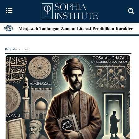
Menjawab Tantangan Zaman: Literasi Pendidikan Karakter
dan Dialog Sains dalam Kegiatan Bedah Buku Palu
Henri Bergson: Vitalisme dan Intuisi
Beranda
›
Esai
Mengenal Teori Etika Immanuel Kant
Momen Terakhir Plato
Locke dan Pertanyaan Seputar Identitas Diri
Augustine on Happiness and Time
Seni Menarik Kesimpulan ala Bertrand Russel
Menjelajahi Hakikat Etika: Sebuah Refleksi dari Aristoteles
hingga Kant
Good Is Good: Menyingkap Hakikat Kebaikan Bersama
George Edward Moore
Kebebasan Sebagai Jembatan Transendensi: Menyelami
Filsafat Eksistensial Mulla Sadra