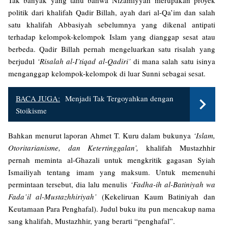
Tak banyak yang tahu bahwa Nizamiyyah merupakan proyek
politik dari khalifah Qadir Billah, ayah dari al-Qa’im dan salah
satu khalifah Abbasiyah sebelumnya yang dikenal antipati
terhadap kelompok-kelompok Islam yang dianggap sesat atau
berbeda. Qadir Billah pernah mengeluarkan satu risalah yang
berjudul
‘Risalah al-I’tiqad al-Qadiri’
di mana salah satu isinya
menganggap kelompok-kelompok di luar Sunni sebagai sesat.
BACA JUGA:
Menjadi Tak Tergoyahkan dengan
Stoikisme
Bahkan menurut laporan Ahmet T. Kuru dalam bukunya
‘Islam,
Otoritarianisme, dan Ketertinggalan’,
khalifah Mustazhhir
pernah meminta al-Ghazali untuk mengkritik gagasan Syiah
Ismailiyah tentang imam yang maksum. Untuk memenuhi
permintaan tersebut, dia lalu menulis
‘Fadha-ih al-Batiniyah wa
Fada’il al-Mustazhhiriyah’
(Kekeliruan Kaum Batiniyah dan
Keutamaan Para Penghafal). Judul buku itu pun mencakup nama
sang khalifah, Mustazhhir, yang berarti “penghafal”.