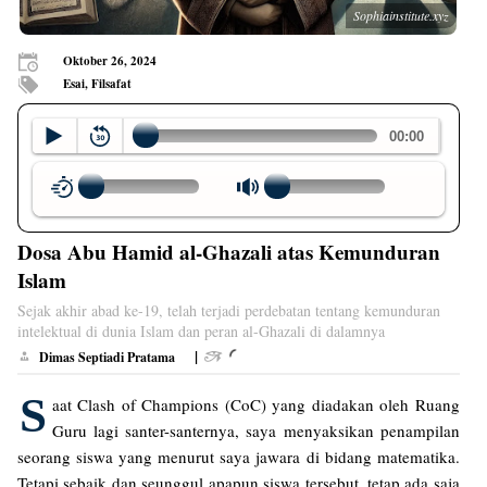
Sophiainstitute.xyz
Oktober 26, 2024
Esai, Filsafat
Dosa Abu Hamid al-Ghazali atas Kemunduran
Islam
Sejak akhir abad ke-19, telah terjadi perdebatan tentang kemunduran
intelektual di dunia Islam dan peran al-Ghazali di dalamnya
|
Dimas Septiadi Pratama
S
aat Clash of Champions (CoC) yang diadakan oleh Ruang
Guru lagi santer-santernya, saya menyaksikan penampilan
seorang siswa yang menurut saya jawara di bidang matematika.
Tetapi sebaik dan seunggul apapun siswa tersebut, tetap ada saja