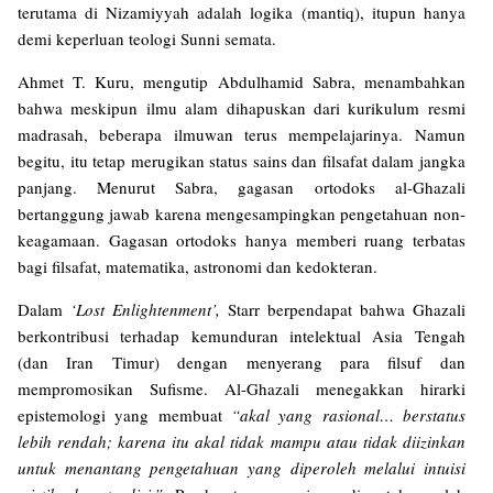
terutama di Nizamiyyah adalah logika (mantiq), itupun hanya
demi keperluan teologi Sunni semata.
Ahmet T. Kuru, mengutip Abdulhamid Sabra, menambahkan
bahwa meskipun ilmu alam dihapuskan dari kurikulum resmi
madrasah, beberapa ilmuwan terus mempelajarinya. Namun
begitu, itu tetap merugikan status sains dan filsafat dalam jangka
panjang. Menurut Sabra, gagasan ortodoks al-Ghazali
bertanggung jawab karena mengesampingkan pengetahuan non-
keagamaan. Gagasan ortodoks hanya memberi ruang terbatas
bagi filsafat, matematika, astronomi dan kedokteran.
Dalam
‘Lost Enlightenment’,
Starr berpendapat bahwa Ghazali
berkontribusi terhadap kemunduran intelektual Asia Tengah
(dan Iran Timur) dengan menyerang para filsuf dan
mempromosikan Sufisme. Al-Ghazali menegakkan hirarki
epistemologi yang membuat
“akal yang rasional… berstatus
lebih rendah; karena itu akal tidak mampu atau tidak diizinkan
untuk menantang pengetahuan yang diperoleh melalui intuisi