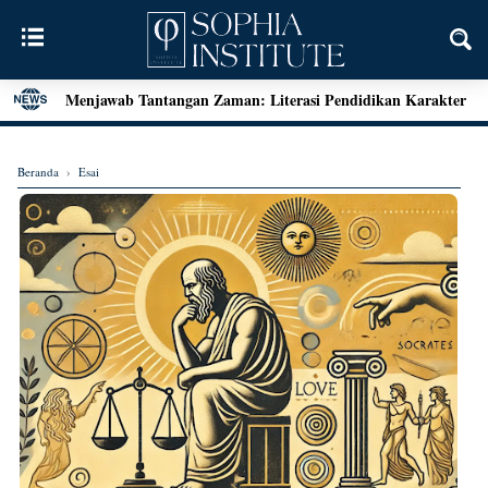
Menjawab Tantangan Zaman: Literasi Pendidikan Karakter
dan Dialog Sains dalam Kegiatan Bedah Buku Palu
Henri Bergson: Vitalisme dan Intuisi
Beranda
›
Esai
Mengenal Teori Etika Immanuel Kant
Momen Terakhir Plato
Locke dan Pertanyaan Seputar Identitas Diri
Augustine on Happiness and Time
Seni Menarik Kesimpulan ala Bertrand Russel
Menjelajahi Hakikat Etika: Sebuah Refleksi dari Aristoteles
hingga Kant
Good Is Good: Menyingkap Hakikat Kebaikan Bersama
George Edward Moore
Kebebasan Sebagai Jembatan Transendensi: Menyelami
Filsafat Eksistensial Mulla Sadra