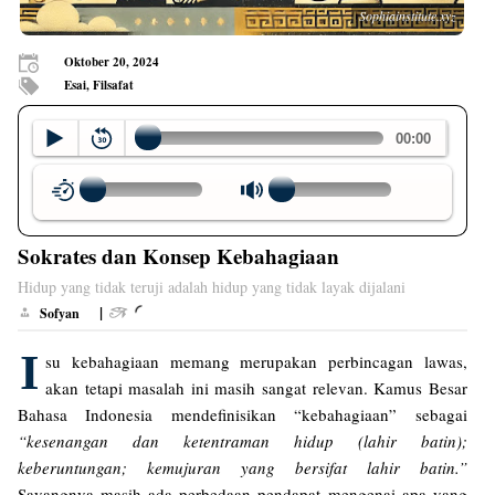
Sophiainstitute.xyz
Oktober 20, 2024
Esai, Filsafat
Sokrates dan Konsep Kebahagiaan
Hidup yang tidak teruji adalah hidup yang tidak layak dijalani
|
Sofyan
I
su kebahagiaan memang merupakan perbincagan lawas,
akan tetapi masalah ini masih sangat relevan. Kamus Besar
Bahasa Indonesia mendefinisikan “kebahagiaan” sebagai
“kesenangan dan ketentraman hidup (lahir batin);
keberuntungan; kemujuran yang bersifat lahir batin.”
Sayangnya masih ada perbedaan pendapat mengenai apa yang