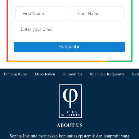
Tentang Kami
Departemen
Support Us
Iklan dan Kerjasama
Red
ABOUT US
Sophia Institute merupakan komunitas epistemik dan nonprofit yang