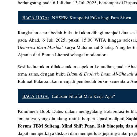
berlangsung pada 6 Juli dan 13 Juli 2025, bertempat di Perpu
BACA JUGA:
NHSEB: Kompetisi Etika bagi Para Siswa
Rangkaian acara bedah buku ini akan dibagi menjadi dua sesi 
pada Ahad, 6 Juli 2025, pukul 15.00 WITA hingga selesa
Generasi Baru Muslim’
karya Muhammad Shafiq. Yang bertin
Ajrania dari Banua Literasi sebagai moderator.
Sesi kedua akan dilaksanakan sepekan kemudian, pada Ahad,
tema sains, dengan buku
Islam & Evolusi: Imam Al-Ghazali 
Rahmat Balaroa akan menjadi pembedah buku, sementara An
BACA JUGA:
Lulusan Filsafat Mau Kerja Apa?
Komitmen Book Dates dalam menggalang kolaborasi terlihat 
Sophi
antaranya yang diundang untuk berpartisipasi meliputi
Forum TBM Sulteng, Mind Shift Puan, Bait Sinopsis, dan 
dapat memperkaya diskusi dan memperluas jejaring antar pegiat