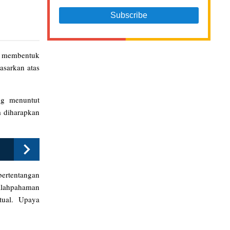
am membentuk
asarkan atas
ng menuntut
m diharapkan
ertentangan
salahpahaman
tual. Upaya