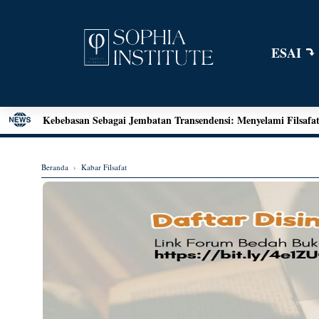
ESAI
Menjawab Tantangan Zaman: Literasi Pendidikan Karakter da
Henri Bergson: Vitalisme dan Intuisi
Mengenal Teori Etika Immanuel Kant
Beranda
›
Kabar Filsafat
Momen Terakhir Plato
Locke dan Pertanyaan Seputar Identitas Diri
Augustine on Happiness and Time
Seni Menarik Kesimpulan ala Bertrand Russel
Menjelajahi Hakikat Etika: Sebuah Refleksi dari Aristoteles hi
Good Is Good: Menyingkap Hakikat Kebaikan Bersama Georg
Kebebasan Sebagai Jembatan Transendensi: Menyelami Filsafat 