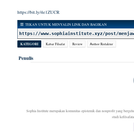
https://bit.ly/4e1ZUCR
TEKAN UNTUK MENYALIN LINK DAN BAGIKAN
https://www.sophiainstitute.xyz/post/menja
KATEGORI
Kabar Filsafat
Review
Ꭺuthor Redaktur
Penulis
Sophia Institute merupakan komunitas epistemik dan nonprofit yang bergelu
studi kefilsafa