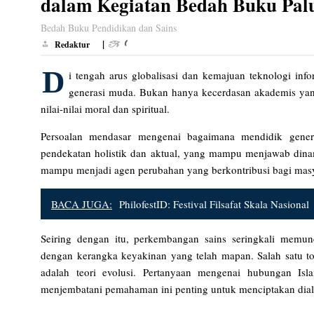
dalam Kegiatan Bedah Buku Pal
Bedah Buku Pendidikan dan Sains
|
Redaktur
D
i tengah arus globalisasi dan kemajuan teknologi i
generasi muda. Bukan hanya kecerdasan akademis yang
nilai-nilai moral dan spiritual.
Persoalan mendasar mengenai bagaimana mendidik genera
pendekatan holistik dan aktual, yang mampu menjawab dinam
mampu menjadi agen perubahan yang berkontribusi bagi masy
BACA JUGA:
PhilofestID: Festival Filsafat Skala Nasional
Seiring dengan itu, perkembangan sains seringkali memu
dengan kerangka keyakinan yang telah mapan. Salah satu to
adalah teori evolusi. Pertanyaan mengenai hubungan Isl
menjembatani pemahaman ini penting untuk menciptakan dialo