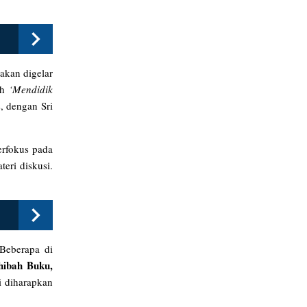
akan digelar
ah
‘Mendidik
, dengan Sri
erfokus pada
eri diskusi.
 Beberapa di
hibah Buku,
i diharapkan