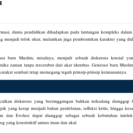
u
nformasi, dunia pendidikan dihadapkan pada tantangan kompleks dal
 menjadi tolok ukur, melainkan juga pembentukan karakter yang did
si baru Muslim, misalnya, menjadi sebuah diskursus krusial ya
ika zaman tanpa tercerabut dari akar identitas. Generasi baru Musli
arakat sembari tetap memegang teguh prinsip-prinsip keimanannya.
nculkan diskursus yang bersinggungan bahkan terkadang dianggap b
pik yang kerap menjadi bahan perdebatan, refleksi kritis, hingga ke
am dan Evolusi dapat dianggap sebagai sebuah kebutuhan intelek
g yang konstruktif antara iman dan akal.