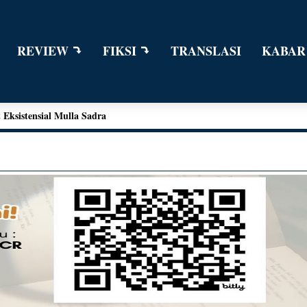
REVIEW
FIKSI
TRANSLASI
KABAR
n Dialog Sains dalam Kegiatan Bedah Buku Palu
ngga Kant
e Edward Moore
Eksistensial Mulla Sadra