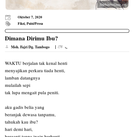
Sophiainstitute.xyz
Oktober 7, 2020
Fiksi, Puisi/Prosa
Dimana Dirimu Ibu?
|
Moh. Fajri Dg. Tambogo
WAKTU berjalan tak kenal henti
menyajikan perkara tiada henti,
lamban datangnya
mulailah sepi
tak lupa mengait pula peniti.
aku gadis belia yang
beranjak dewasa tanpamu,
tahukah kau ibu?
hari demi hari,
berganti tanpa ingin berhenti,