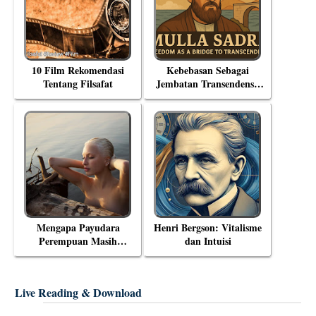
10 Film Rekomendasi
Kebebasan Sebagai
Tentang Filsafat
Jembatan Transendensi:
Menyelami Filsafat
Eksistensial Mulla Sadra
Mengapa Payudara
Henri Bergson: Vitalisme
Perempuan Masih
dan Intuisi
Menjadi Objek Tabu?
Live Reading & Download