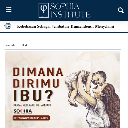
Kebebasan Sebagai Jembatan Transendensi: Menyelami
Filsafat Eksistensial Mulla Sadra
Menjawab Tantangan Zaman: Literasi Pendidikan Karakter
Beranda
›
Fiksi
dan Dialog Sains dalam Kegiatan Bedah Buku Palu
Henri Bergson: Vitalisme dan Intuisi
Mengenal Teori Etika Immanuel Kant
Momen Terakhir Plato
Locke dan Pertanyaan Seputar Identitas Diri
Augustine on Happiness and Time
Seni Menarik Kesimpulan ala Bertrand Russel
Menjelajahi Hakikat Etika: Sebuah Refleksi dari Aristoteles
hingga Kant
Good Is Good: Menyingkap Hakikat Kebaikan Bersama
George Edward Moore