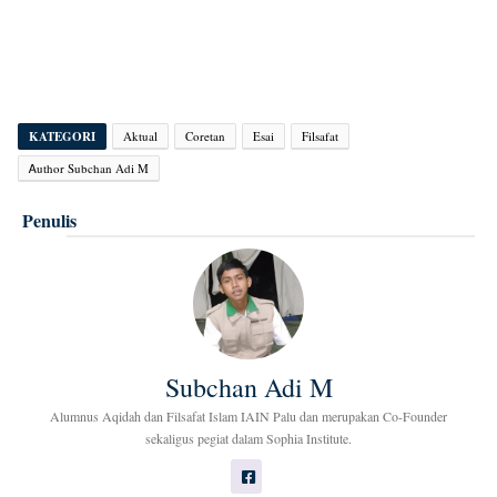
KATEGORI
Aktual
Coretan
Esai
Filsafat
Ꭺuthor Subchan Adi M
Penulis
Subchan Adi M
Alumnus Aqidah dan Filsafat Islam IAIN Palu dan merupakan Co-Founder
sekaligus pegiat dalam Sophia Institute.