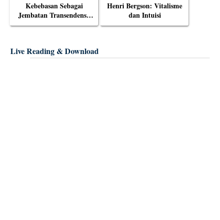
Kebebasan Sebagai
Henri Bergson: Vitalisme
Jembatan Transendensi:
dan Intuisi
Menyelami Filsafat
Eksistensial Mulla Sadra
Live Reading & Download