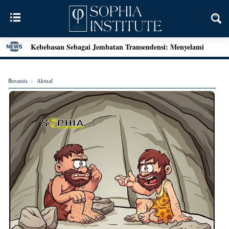
Menjawab Tantangan Zaman: Literasi Pendidikan Karakter
dan Dialog Sains dalam Kegiatan Bedah Buku Palu
Henri Bergson: Vitalisme dan Intuisi
Beranda
›
Aktual
Mengenal Teori Etika Immanuel Kant
Momen Terakhir Plato
Locke dan Pertanyaan Seputar Identitas Diri
Augustine on Happiness and Time
Seni Menarik Kesimpulan ala Bertrand Russel
Menjelajahi Hakikat Etika: Sebuah Refleksi dari Aristoteles
hingga Kant
Good Is Good: Menyingkap Hakikat Kebaikan Bersama
George Edward Moore
Kebebasan Sebagai Jembatan Transendensi: Menyelami
Filsafat Eksistensial Mulla Sadra