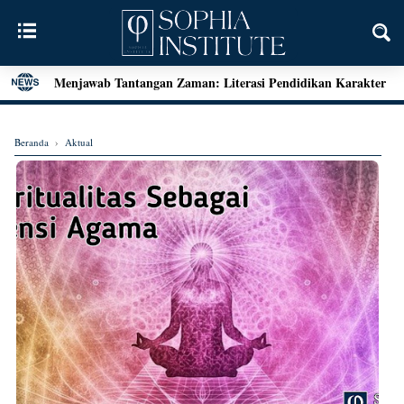
Menjawab Tantangan Zaman: Literasi Pendidikan Karakter
dan Dialog Sains dalam Kegiatan Bedah Buku Palu
Henri Bergson: Vitalisme dan Intuisi
Beranda
›
Aktual
Mengenal Teori Etika Immanuel Kant
Momen Terakhir Plato
Locke dan Pertanyaan Seputar Identitas Diri
Augustine on Happiness and Time
Seni Menarik Kesimpulan ala Bertrand Russel
Menjelajahi Hakikat Etika: Sebuah Refleksi dari Aristoteles
hingga Kant
Good Is Good: Menyingkap Hakikat Kebaikan Bersama
George Edward Moore
Kebebasan Sebagai Jembatan Transendensi: Menyelami
Filsafat Eksistensial Mulla Sadra