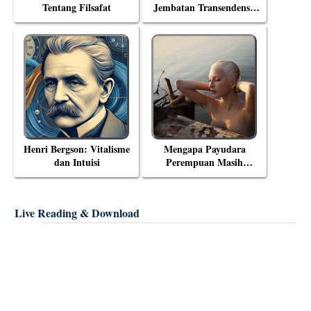
Tentang Filsafat
Jembatan Transendensi:
Menyelami Filsafat
Eksistensial Mulla Sadra
Henri Bergson: Vitalisme
Mengapa Payudara
dan Intuisi
Perempuan Masih
Menjadi Objek Tabu?
Live Reading & Download