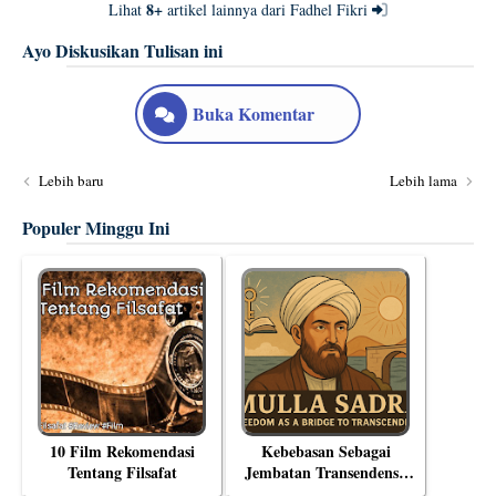
8+
Lihat
artikel lainnya dari Fadhel Fikri
Ayo Diskusikan Tulisan ini
Buka Komentar
Lebih baru
Lebih lama
Populer Minggu Ini
10 Film Rekomendasi
Kebebasan Sebagai
Tentang Filsafat
Jembatan Transendensi:
Menyelami Filsafat