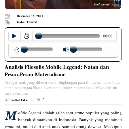
Sophiainstitute.xyz
Desember 16, 2021
Kabar Filsafat
Analisis Filosofis Mobile Legend: Natan dan
Pesan-Pesan Materialisme
Sebagai anak yang dibesarkan di lingkungan para ilmuwan, maka tidak
heran pandangan Natan akan dunia cukup materialistis. Maka dari itu,
saya akan men
|
Fadhel Fikri
M
obile Legend
adalah salah satu
game
populer yang paling
banyak dimainkan di Indonesia. Banyak yang meminati
game
ini, mulai dari anak-anak sampai orang dewasa. Meskipun