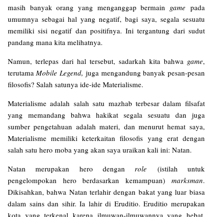
masih banyak orang yang menganggap bermain
game
pada
umumnya sebagai hal yang negatif, bagi saya, segala sesuatu
memiliki sisi negatif dan positifnya. Ini tergantung dari sudut
pandang mana kita melihatnya.
Namun, terlepas dari hal tersebut, sadarkah kita bahwa
game
,
terutama
Mobile Legend,
juga mengandung banyak pesan-pesan
filosofis? Salah satunya ide-ide Materialisme.
Materialisme adalah salah satu mazhab terbesar dalam filsafat
yang memandang bahwa hakikat segala sesuatu dan juga
sumber pengetahuan adalah materi, dan menurut hemat saya,
Materialisme memiliki keterkaitan filosofis yang erat dengan
salah satu hero moba yang akan saya uraikan kali ini: Natan.
Natan merupakan hero dengan
role
(istilah untuk
pengelompokan hero berdasarkan kemampuan)
marksman
.
Dikisahkan, bahwa Natan terlahir dengan bakat yang luar biasa
dalam sains dan sihir. Ia lahir di Eruditio. Eruditio merupakan
kota yang terkenal karena ilmuwan-ilmuwannya yang hebat.