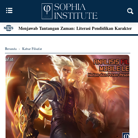
Menjawab Tantangan Zaman: Literasi Pendidikan Karakter
dan Dialog Sains dalam Kegiatan Bedah Buku Palu
Henri Bergson: Vitalisme dan Intuisi
Beranda
›
Kabar Filsafat
Mengenal Teori Etika Immanuel Kant
Momen Terakhir Plato
Locke dan Pertanyaan Seputar Identitas Diri
Augustine on Happiness and Time
Seni Menarik Kesimpulan ala Bertrand Russel
Menjelajahi Hakikat Etika: Sebuah Refleksi dari Aristoteles
hingga Kant
Good Is Good: Menyingkap Hakikat Kebaikan Bersama
George Edward Moore
Kebebasan Sebagai Jembatan Transendensi: Menyelami
Filsafat Eksistensial Mulla Sadra