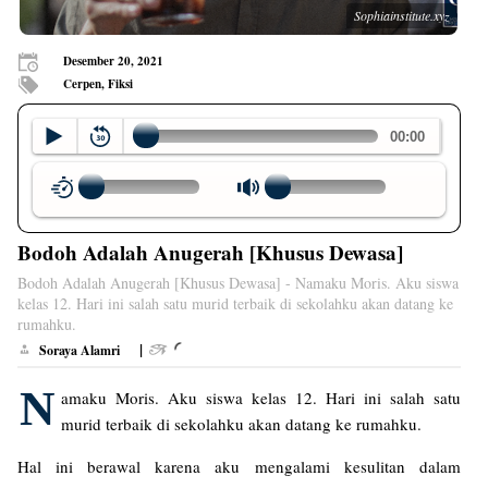
Sophiainstitute.xyz
Desember 20, 2021
Cerpen, Fiksi
Bodoh Adalah Anugerah [Khusus Dewasa]
Bodoh Adalah Anugerah [Khusus Dewasa] - Namaku Moris. Aku siswa
kelas 12. Hari ini salah satu murid terbaik di sekolahku akan datang ke
rumahku.
|
Soraya Alamri
N
amaku Moris. Aku siswa kelas 12. Hari ini salah satu
murid terbaik di sekolahku akan datang ke rumahku.
Hal ini berawal karena aku mengalami kesulitan dalam