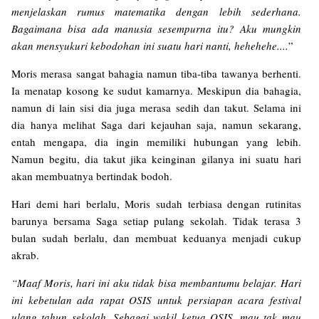
menjelaskan rumus matematika dengan lebih sederhana.
Bagaimana bisa ada manusia sesempurna itu? Aku mungkin
akan mensyukuri kebodohan ini suatu hari nanti, hehehehe....
”
Moris merasa sangat bahagia namun tiba-tiba tawanya berhenti.
Ia menatap kosong ke sudut kamarnya. Meskipun dia bahagia,
namun di lain sisi dia juga merasa sedih dan takut. Selama ini
dia hanya melihat Saga dari kejauhan saja, namun sekarang,
entah mengapa, dia ingin memiliki hubungan yang lebih.
Namun begitu, dia takut jika keinginan gilanya ini suatu hari
akan membuatnya bertindak bodoh.
Hari demi hari berlalu, Moris sudah terbiasa dengan rutinitas
barunya bersama Saga setiap pulang sekolah. Tidak terasa 3
bulan sudah berlalu, dan membuat keduanya menjadi cukup
akrab.
“Maaf Moris, hari ini aku tidak bisa membantumu belajar. Hari
ini kebetulan ada rapat OSIS untuk persiapan acara festival
ulang tahun sekolah. Sebagai wakil ketua OSIS, mau tak mau