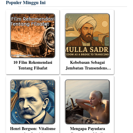
Populer Minggu Ini
10 Film Rekomendasi
Kebebasan Sebagai
Tentang Filsafat
Jembatan Transendensi:
Menyelami Filsafat
Eksistensial Mulla Sadra
Henri Bergson: Vitalisme
Mengapa Payudara