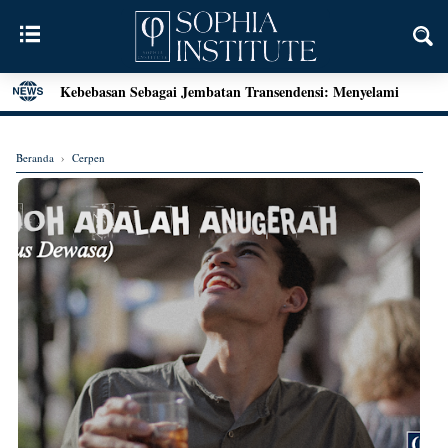
Menjawab Tantangan Zaman: Literasi Pendidikan Karakter
dan Dialog Sains dalam Kegiatan Bedah Buku Palu
Henri Bergson: Vitalisme dan Intuisi
Beranda
›
Cerpen
Mengenal Teori Etika Immanuel Kant
Momen Terakhir Plato
Locke dan Pertanyaan Seputar Identitas Diri
Augustine on Happiness and Time
Seni Menarik Kesimpulan ala Bertrand Russel
Menjelajahi Hakikat Etika: Sebuah Refleksi dari Aristoteles
hingga Kant
Good Is Good: Menyingkap Hakikat Kebaikan Bersama
George Edward Moore
Kebebasan Sebagai Jembatan Transendensi: Menyelami
Filsafat Eksistensial Mulla Sadra