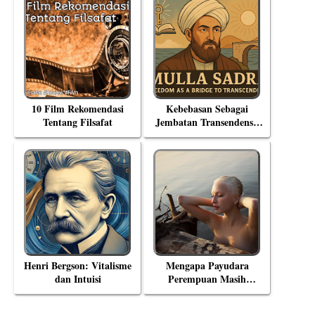
10 Film Rekomendasi
Kebebasan Sebagai
Tentang Filsafat
Jembatan Transendensi:
Menyelami Filsafat
Eksistensial Mulla Sadra
Henri Bergson: Vitalisme
Mengapa Payudara
dan Intuisi
Perempuan Masih
Menjadi Objek Tabu?