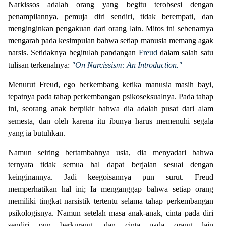
Narkissos adalah orang yang begitu terobsesi dengan
penampilannya, pemuja diri sendiri, tidak berempati, dan
menginginkan pengakuan dari orang lain. Mitos ini sebenarnya
mengarah pada kesimpulan bahwa setiap manusia memang agak
narsis. Setidaknya begitulah pandangan
Freud
dalam salah satu
tulisan terkenalnya:
"On Narcissism: An Introduction."
Menurut Freud, ego berkembang ketika manusia masih bayi,
tepatnya pada tahap perkembangan psikoseksualnya. Pada tahap
ini, seorang anak berpikir bahwa dia adalah pusat dari alam
semesta, dan oleh karena itu ibunya harus memenuhi segala
yang ia butuhkan.
Namun seiring bertambahnya usia, dia menyadari bahwa
ternyata tidak semua hal dapat berjalan sesuai dengan
keinginannya. Jadi keegoisannya pun surut. Freud
memperhatikan hal ini; Ia menganggap bahwa setiap orang
memiliki tingkat narsistik tertentu selama tahap perkembangan
psikologisnya. Namun setelah masa anak-anak, cinta pada diri
sendiri pun berkurang, dan cinta pada orang lain