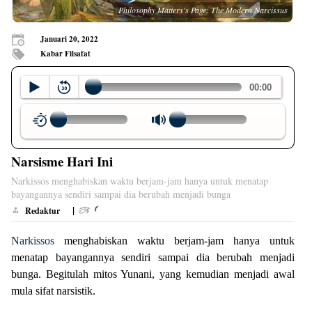
Philosophy Matters's Page: The Modern Narcissus
Januari 20, 2022
Kabar Filsafat
Narsisme Hari Ini
Narkissos menghabiskan waktu berjam-jam hanya untuk menatap
bayangannya sendiri sampai dia berubah menjadi bunga
|
Redaktur
Narkissos
menghabiskan waktu berjam-jam hanya untuk
menatap bayangannya sendiri sampai dia berubah menjadi
bunga. Begitulah mitos Yunani, yang kemudian menjadi awal
mula sifat narsistik.