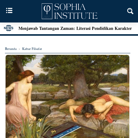
Menjawab Tantangan Zaman: Literasi Pendidikan Karakter
dan Dialog Sains dalam Kegiatan Bedah Buku Palu
Henri Bergson: Vitalisme dan Intuisi
Beranda
›
Kabar Filsafat
Mengenal Teori Etika Immanuel Kant
Momen Terakhir Plato
Locke dan Pertanyaan Seputar Identitas Diri
Augustine on Happiness and Time
Seni Menarik Kesimpulan ala Bertrand Russel
Menjelajahi Hakikat Etika: Sebuah Refleksi dari Aristoteles
hingga Kant
Good Is Good: Menyingkap Hakikat Kebaikan Bersama
George Edward Moore
Kebebasan Sebagai Jembatan Transendensi: Menyelami
Filsafat Eksistensial Mulla Sadra