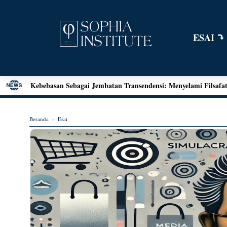
ESAI
Menjawab Tantangan Zaman: Literasi Pendidikan Karakter da
Henri Bergson: Vitalisme dan Intuisi
Mengenal Teori Etika Immanuel Kant
Beranda
›
Esai
Momen Terakhir Plato
Locke dan Pertanyaan Seputar Identitas Diri
Augustine on Happiness and Time
Seni Menarik Kesimpulan ala Bertrand Russel
Menjelajahi Hakikat Etika: Sebuah Refleksi dari Aristoteles hi
Good Is Good: Menyingkap Hakikat Kebaikan Bersama Georg
Kebebasan Sebagai Jembatan Transendensi: Menyelami Filsafat 