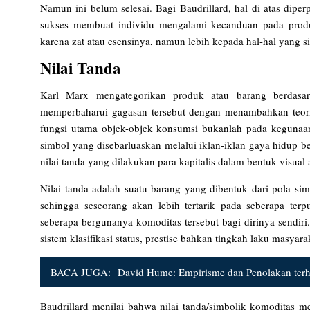
Namun ini belum selesai. Bagi Baudrillard, hal di atas dip
sukses membuat individu mengalami kecanduan pada produ
karena zat atau esensinya, namun lebih kepada hal-hal yang 
Nilai Tanda
Karl Marx mengategorikan produk atau barang berdasark
memperbaharui gagasan tersebut dengan menambahkan teori ni
fungsi utama objek-objek konsumsi bukanlah pada kegunaan 
simbol yang disebarluaskan melalui iklan-iklan gaya hidup 
nilai tanda yang dilakukan para kapitalis dalam bentuk visu
Nilai tanda adalah suatu barang yang dibentuk dari pola s
sehingga seseorang akan lebih tertarik pada seberapa terp
seberapa bergunanya komoditas tersebut bagi dirinya sendiri
sistem klasifikasi status, prestise bahkan tingkah laku masyara
BACA JUGA:
David Hume: Empirisme dan Penolakan terha
Baudrillard menilai bahwa nilai tanda/simbolik komoditas 