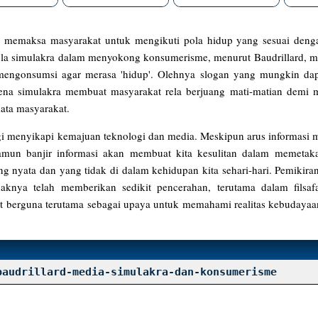
asil memaksa masyarakat untuk mengikuti pola hidup yang sesuai den
ola simulakra dalam menyokong konsumerisme, menurut Baudrillard,
 mengonsumsi agar merasa 'hidup'. Olehnya slogan yang mungkin da
ena simulakra membuat masyarakat rela berjuang mati-matian demi 
mata masyarakat.
lagi menyikapi kemajuan teknologi dan media. Meskipun arus informasi m
un banjir informasi akan membuat kita kesulitan dalam memetakan 
 nyata dan yang tidak di dalam kehidupan kita sehari-hari. Pemikiran
daknya telah memberikan sedikit pencerahan, terutama dalam filsaf
 berguna terutama sebagai upaya untuk memahami realitas kebudayaa
baudrillard-media-simulakra-dan-konsumerisme