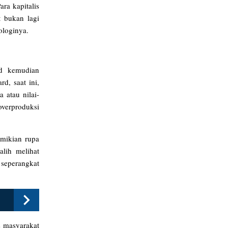
ra kapitalis
 bukan lagi
iologinya.
rd kemudian
d, saat ini,
 atau nilai-
overproduksi
imikian rupa
alih melihat
 seperangkat
s masyarakat