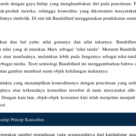
erparah dengan gaya hidup yang menghambakan diri pada pencitraan. Pa
k-produk mereka, sehingga komoditas yang dikonsumsi masyarakat
sifatnya simbolik. Di sini lah Baudrillard menggunakan pendekatan sem
an dua hal yaitu: nilai gunanya dan nilai tukarnya. Baudrilla
lai yang di utarakan Marx sebagai "nilai tanda". Menurut Baudrillar
atau manfaatnya, melainkan lebih pada fungsinya sebagai nilai-tanda
berbagai media. Teori semiologi Baudrillard ini menggambarkan bahwa 
al atau gambar membuat suatu objek kehilangan maknanya.
imulakra yang menampilkan komoditasnya dengan pencitraan yang sed
ujinya atau terkenalnya komoditas tersebut di mata masyarakat alih-
. Dengan kata lain, objek-objek konsumsi kini telah menjelma menjadi
kat.
dap Prinsip Kausalitas
merupakan sumber penindasan yang sesungguhnya dari kapitalisme ata