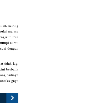
mun, seiring
mulai merasa
mengikuti
tren
utupi aurat,
esuai dengan
t tidak lagi
ini berbalik
yang tadinya
konteks gaya