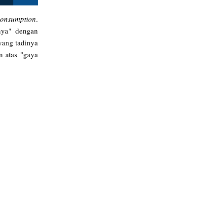
consumption
.
nya" dengan
yang tadinya
n atas "gaya