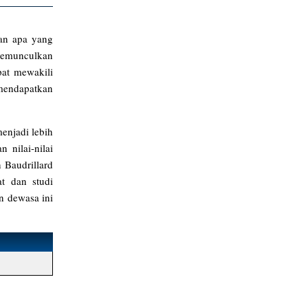
gan apa yang
 memunculkan
pat mewakili
mendapatkan
enjadi lebih
nilai-nilai
 Baudrillard
at dan studi
n dewasa ini