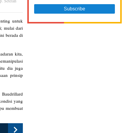
p. Setelah
nting untuk
; mulai dari
ini berada di
adaran kita,
memanipulasi
tu dia juga
aan prinsip
 Baudrillard
 kondisi yang
ampu membuat