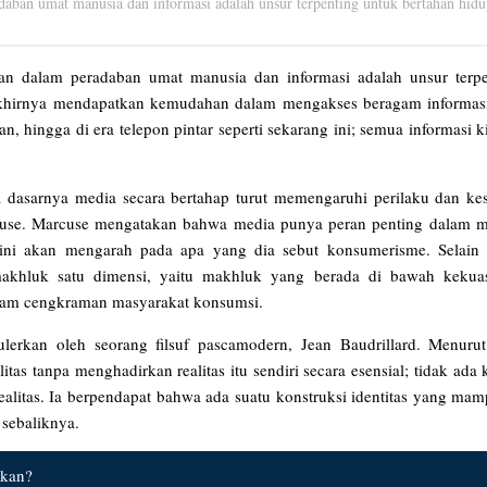
ban umat manusia dan informasi adalah unsur terpenting untuk bertahan hidu
n dalam peradaban umat manusia dan informasi adalah unsur terpe
 akhirnya mendapatkan kemudahan dalam mengakses beragam informasi
n, hingga di era telepon pintar seperti sekarang ini; semua informasi k
asarnya media secara bertahap turut memengaruhi perilaku dan kes
arcuse. Marcuse mengatakan bahwa media punya peran penting dalam 
ini akan mengarah pada apa yang dia sebut konsumerisme. Selain i
luk satu dimensi, yaitu makhluk yang berada di bawah kekuas
alam cengkraman masyarakat konsumsi.
ulerkan oleh seorang filsuf pascamodern, Jean Baudrillard. Menurut
itas tanpa menghadirkan realitas itu sendiri secara esensial; tidak ada
realitas. Ia berpendapat bahwa ada suatu konstruksi identitas yang m
a sebaliknya.
akan?