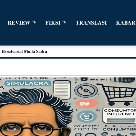
REVIEW
FIKSI
TRANSLASI
KABAR
n Dialog Sains dalam Kegiatan Bedah Buku Palu
ngga Kant
e Edward Moore
Eksistensial Mulla Sadra