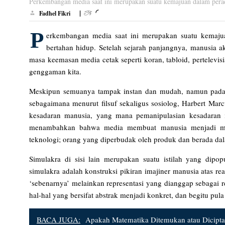
Perkembangan media saat ini merupakan suatu kemajuan dalam perada
|
Fadhel Fikri
P
erkembangan media saat ini merupakan suatu kemajua
bertahan hidup. Setelah sejarah panjangnya, manusia
masa keemasan media cetak seperti koran, tabloid, pertelevisia
genggaman kita.
Meskipun semuanya tampak instan dan mudah, namun pada d
sebagaimana menurut filsuf sekaligus sosiolog, Harbert M
kesadaran manusia, yang mana pemanipulasian kesadaran 
menambahkan bahwa media membuat manusia menjadi makh
teknologi; orang yang diperbudak oleh produk dan berada d
Simulakra di sisi lain merupakan suatu istilah yang dipop
simulakra adalah konstruksi pikiran imajiner manusia atas real
‘sebenarnya’ melainkan representasi yang dianggap sebagai 
hal-hal yang bersifat abstrak menjadi konkret, dan begitu pul
BACA JUGA:
Apakah Matematika Ditemukan atau Dicipt