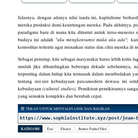
Jelasnya, dengan adanya nilai tanda ini, kapitalisme berh
mereka produksi demi keuntungan mereka. Pada akhirnya, p
paradigma baru di mana kita dituntut untuk terus-menerus
budaya ini adalah
"aku mengkonsumsi maka aku ada";
kar
komoditas tertentu agar menaikan status dan citra mereka di 
Sebagai penutup, kita sebagai masyarakat harus lebih kritis 
mudah jika dibandingkan beberapa dekade sebelumnya, nam
terpenting dalam hidup kita termasuk dalam membedakan yang
tentang sisi-sisi kebudayaan pascamodern dewasa ini seti
kebudayaan
(cultural studies).
Pemikiran-pemikirannya sangat
yang semakin kompleks dan berubah cepat.
TEKAN UNTUK MENYALIN LINK DAN BAGIKAN
https://www.sophiainstitute.xyz/post/jean-
KATEGORI
Esai
Filsafat
Ꭺuthor Fadhel Fikri