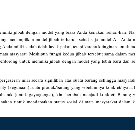
emiliki jilbab dengan model yang biasa Anda kenakan sehari-hari. Na
yang menampilkan model jilbab terbaru - sebut saja model A - Anda 
g Anda miliki sudah tidak layak pakai, tetapi karena keinginan untuk 
ta masyarat. Meskipun fungsi kedua jilbab tersebut sama dalam men
terdorong untuk memiliki jilbab dengan model yang lebih baru dan s
rgeseran nilai secara signifikan atas suatu barang sehingga masyaraka
ility (kegunaan) suatu produk/barang yang sebelumnya konkret/nyata, k
 abstrak (untuk gaya/gengsi), kini berubah menjadi konkret; Barang 
gunakan untuk mendapatkan status sosial di mata masyarakat dalam 