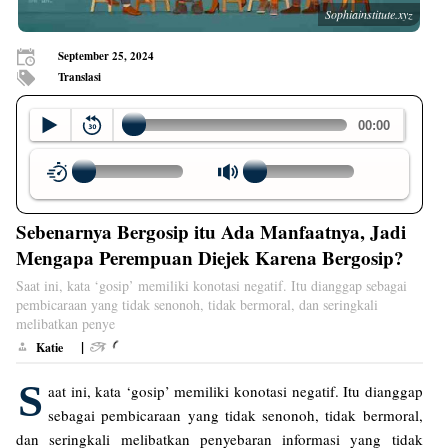
Sophiainstitute.xyz
September 25, 2024
Translasi
Sebenarnya Bergosip itu Ada Manfaatnya, Jadi
Mengapa Perempuan Diejek Karena Bergosip?
Saat ini, kata ‘gosip’ memiliki konotasi negatif. Itu dianggap sebagai
pembicaraan yang tidak senonoh, tidak bermoral, dan seringkali
melibatkan penye
|
Katie
S
aat ini, kata ‘gosip’ memiliki konotasi negatif. Itu dianggap
sebagai pembicaraan yang tidak senonoh, tidak bermoral,
dan seringkali melibatkan penyebaran informasi yang tidak