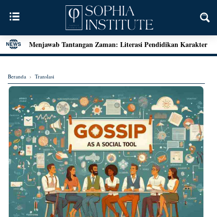
Menjawab Tantangan Zaman: Literasi Pendidikan Karakter
dan Dialog Sains dalam Kegiatan Bedah Buku Palu
Henri Bergson: Vitalisme dan Intuisi
Beranda
›
Translasi
Mengenal Teori Etika Immanuel Kant
Momen Terakhir Plato
Locke dan Pertanyaan Seputar Identitas Diri
Augustine on Happiness and Time
Seni Menarik Kesimpulan ala Bertrand Russel
Menjelajahi Hakikat Etika: Sebuah Refleksi dari Aristoteles
hingga Kant
Good Is Good: Menyingkap Hakikat Kebaikan Bersama
George Edward Moore
Kebebasan Sebagai Jembatan Transendensi: Menyelami
Filsafat Eksistensial Mulla Sadra