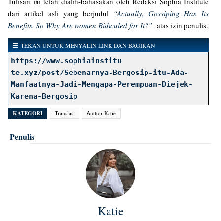
Tulisan ini telah dialih-bahasakan oleh Redaksi Sophia Institute
dari artikel asli yang berjudul
“Actually, Gossiping Has Its
Benefits. So Why Are women Ridiculed for It?”
atas izin penulis.
TEKAN UNTUK MENYALIN LINK DAN BAGIKAN
https://www.sophiainstitu
te.xyz/post/Sebenarnya-Bergosip-itu-Ada-
Manfaatnya-Jadi-Mengapa-Perempuan-Diejek-
Karena-Bergosip
KATEGORI
Translasi
Ꭺuthor Katie
Penulis
Katie