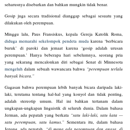
seharusnya disebarkan dan bahkan mungkin tidak benar.
Gosip juga secara tradisional dianggap sebagai sesuatu yang
dilakukan oleh perempuan.
Minggu lalu, Paus Fransiskus, kepala Gereja Katolik Roma,
diduga memarahi sekelompok pendeta muda
karena ‘berbicara
buruk’ di paroki dan jemaat karena ‘gosip adalah urusan
perempuan.’ Hanya beberapa hari sebelumnya, seorang pria
yang sekarang mencalonkan diri sebagai Senat di Minnesota
mengeluh
dalam sebuah wawancara bahwa
“perempuan terlalu
banyak bicara.”
Gagasan bahwa perempuan lebih banyak bicara daripada laki-
laki, terutama tentang hal-hal yang konyol dan tidak penting,
adalah stereotip umum. Hal ini bahkan tertanam dalam
ungkapan-ungkapan linguistik di seluruh dunia. Dalam bahasa
Jerman, ada pepatah yang berkata
“satu laki-laki, satu kata —
satu perempuan, satu kamus.”
Sementara itu, dalam bahasa
Jepang, ada pepatah,
“di mana ada perempuan dan angsa, di