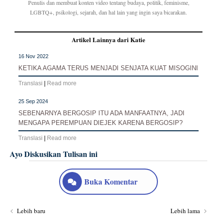
Penulis dan membuat konten video tentang budaya, politik, feminisme,
LGBTQ+, psikologi, sejarah, dan hal lain yang ingin saya bicarakan.
Artikel Lainnya dari Katie
16 Nov 2022
KETIKA AGAMA TERUS MENJADI SENJATA KUAT MISOGINI
Translasi
|
Read more
25 Sep 2024
SEBENARNYA BERGOSIP ITU ADA MANFAATNYA, JADI
MENGAPA PEREMPUAN DIEJEK KARENA BERGOSIP?
Translasi
|
Read more
Ayo Diskusikan Tulisan ini
Buka Komentar
Lebih baru
Lebih lama