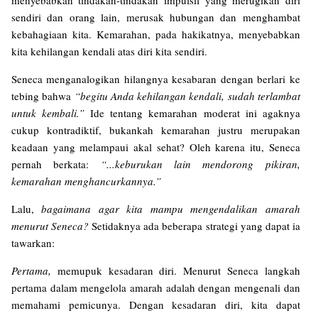
menyebabkan tindakan-tindakan impulsif yang merugikan diri
sendiri dan orang lain, merusak hubungan dan menghambat
kebahagiaan kita. Kemarahan, pada hakikatnya, menyebabkan
kita kehilangan kendali atas diri kita sendiri.
Seneca menganalogikan hilangnya kesabaran dengan berlari ke
tebing bahwa
“begitu Anda kehilangan kendali, sudah terlambat
untuk kembali.”
Ide tentang kemarahan moderat ini agaknya
cukup kontradiktif, bukankah kemarahan justru merupakan
keadaan yang melampaui akal sehat? Oleh karena itu, Seneca
pernah berkata:
“...keburukan lain mendorong pikiran,
kemarahan menghancurkannya.”
Lalu,
bagaimana agar kita mampu mengendalikan amarah
menurut Seneca?
Setidaknya ada beberapa strategi yang dapat ia
tawarkan:
Pertama,
memupuk kesadaran diri. Menurut Seneca langkah
pertama dalam mengelola amarah adalah dengan mengenali dan
memahami pemicunya. Dengan kesadaran diri, kita dapat