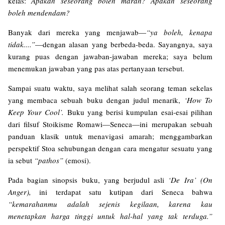
kelas:
Apakah seseorang boleh marah? Apakah seseorang
boleh mendendam?
Banyak dari mereka yang menjawab—
“ya boleh, kenapa
tidak....”
—dengan alasan yang berbeda-beda. Sayangnya, saya
kurang puas dengan jawaban-jawaban mereka; saya belum
menemukan jawaban yang pas atas pertanyaan tersebut.
Sampai suatu waktu, saya melihat salah seorang teman sekelas
yang membaca sebuah buku dengan judul menarik,
‘How To
Keep Your Cool’.
Buku yang berisi kumpulan esai-esai pilihan
dari filsuf Stoikisme Romawi—Seneca—ini merupakan sebuah
panduan klasik untuk menavigasi amarah; menggambarkan
perspektif Stoa sehubungan dengan cara mengatur sesuatu yang
ia sebut
“pathos”
(emosi).
Pada bagian sinopsis buku, yang berjudul asli
‘De Ira’ (On
Anger),
ini terdapat satu kutipan dari Seneca bahwa
“kemarahanmu adalah sejenis kegilaan, karena kau
menetapkan harga tinggi untuk hal-hal yang tak terduga.”