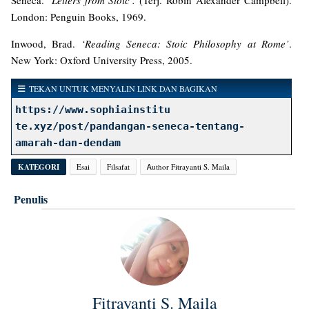
Seneca.
‘Letters from Stoic’.
(Terj. Robin Alexander Campbell).
London: Penguin Books, 1969.
Inwood, Brad.
‘Reading Seneca: Stoic Philosophy at Rome’
.
New York: Oxford University Press, 2005.
TEKAN UNTUK MENYALIN LINK DAN BAGIKAN
https://www.sophiainstitu
te.xyz/post/pandangan-seneca-tentang-
amarah-dan-dendam
KATEGORI
Esai
Filsafat
Ꭺuthor Fitrayanti S. Maila
Penulis
Fitrayanti S. Maila