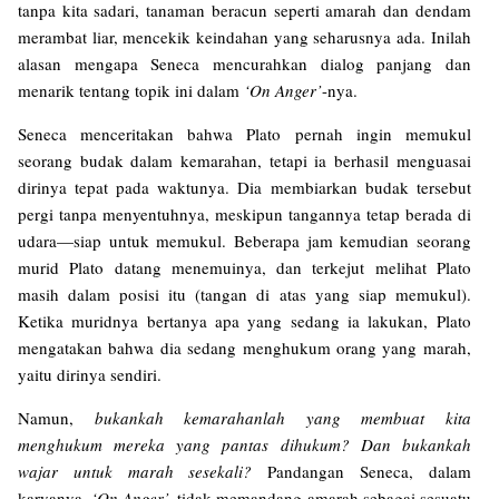
tanpa kita sadari, tanaman beracun seperti amarah dan dendam
merambat liar, mencekik keindahan yang seharusnya ada. Inilah
alasan mengapa Seneca mencurahkan dialog panjang dan
menarik tentang topik ini dalam
‘On Anger’
-nya.
Seneca menceritakan bahwa Plato pernah ingin memukul
seorang budak dalam kemarahan, tetapi ia berhasil menguasai
dirinya tepat pada waktunya. Dia membiarkan budak tersebut
pergi tanpa menyentuhnya, meskipun tangannya tetap berada di
udara—siap untuk memukul. Beberapa jam kemudian seorang
murid Plato datang menemuinya, dan terkejut melihat Plato
masih dalam posisi itu (tangan di atas yang siap memukul).
Ketika muridnya bertanya apa yang sedang ia lakukan, Plato
mengatakan bahwa dia sedang menghukum orang yang marah,
yaitu dirinya sendiri.
Namun,
bukankah kemarahanlah yang membuat kita
menghukum mereka yang pantas dihukum? Dan bukankah
wajar untuk marah sesekali?
Pandangan Seneca, dalam
karyanya,
‘On Anger’,
tidak memandang amarah sebagai sesuatu