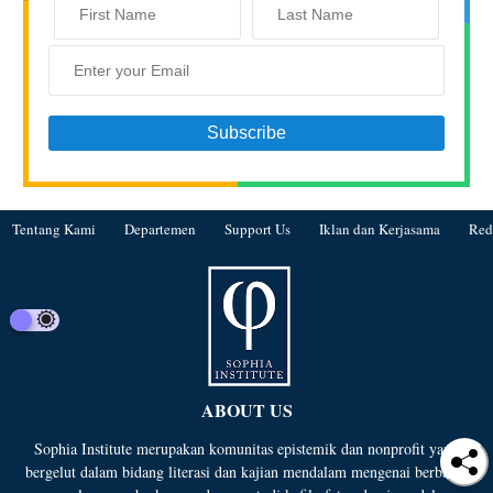
Tentang Kami
Departemen
Support Us
Iklan dan Kerjasama
Red
ABOUT US
Sophia Institute merupakan komunitas epistemik dan nonprofit yang
bergelut dalam bidang literasi dan kajian mendalam mengenai berbagai