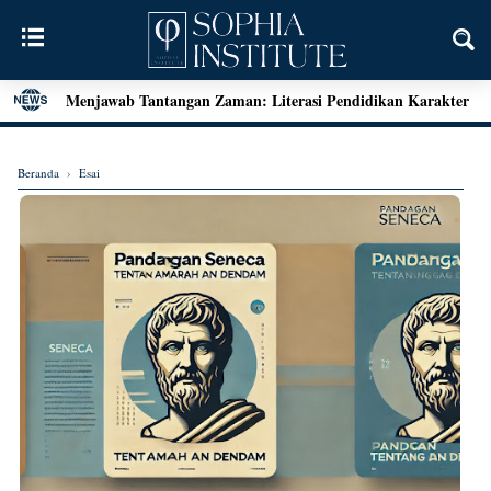
Menjawab Tantangan Zaman: Literasi Pendidikan Karakter
dan Dialog Sains dalam Kegiatan Bedah Buku Palu
Henri Bergson: Vitalisme dan Intuisi
Beranda
›
Esai
Mengenal Teori Etika Immanuel Kant
Momen Terakhir Plato
Locke dan Pertanyaan Seputar Identitas Diri
Augustine on Happiness and Time
Seni Menarik Kesimpulan ala Bertrand Russel
Menjelajahi Hakikat Etika: Sebuah Refleksi dari Aristoteles
hingga Kant
Good Is Good: Menyingkap Hakikat Kebaikan Bersama
George Edward Moore
Kebebasan Sebagai Jembatan Transendensi: Menyelami
Filsafat Eksistensial Mulla Sadra