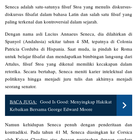
Seneca adalah satu-satunya filsuf Stoa yang menulis diskursus-
diskursus filsafat dalam bahasa Latin dan salah satu filsuf yang
paling terkenal dan kontroversial dalam sejarah.
Dengan nama asli Lucius Annaeus Seneca, dia dilahirkan di
Spanyol (Andalusia) sekitar tahun 4 SM, tepatnya di Colonia
Patricia Corduba di Hispania. Saat muda, ia pindah ke Roma
untuk belajar filsafat dan mendapatkan bimbingan langsung dari
Attalus, filsuf Stoa yang dikenal memiliki kecakapan dalam
retorika. Secara bertahap, Seneca meniti karier intelektual dan
politiknya hingga menjadi juru tulis dan akhirnya menjadi
seorang senator.
BACA JUGA:
Good Is Good: Menyingkap Hakikat
Kebaikan Bersama George Edward Moore
Namun kehidupan Seneca penuh dengan penderitaan dan
kontradiksi. Pada tahun 41 M, Seneca diasingkan ke Corsica
oleh Kaisar Claudius atas dugaan perzinahan dengan saudara