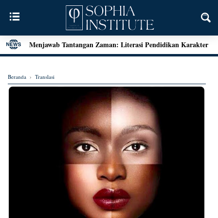
Menjawab Tantangan Zaman: Literasi Pendidikan Karakter
dan Dialog Sains dalam Kegiatan Bedah Buku Palu
Henri Bergson: Vitalisme dan Intuisi
Beranda
›
Translasi
Mengenal Teori Etika Immanuel Kant
Momen Terakhir Plato
Locke dan Pertanyaan Seputar Identitas Diri
Augustine on Happiness and Time
Seni Menarik Kesimpulan ala Bertrand Russel
Menjelajahi Hakikat Etika: Sebuah Refleksi dari Aristoteles
hingga Kant
Good Is Good: Menyingkap Hakikat Kebaikan Bersama
George Edward Moore
Kebebasan Sebagai Jembatan Transendensi: Menyelami
Filsafat Eksistensial Mulla Sadra