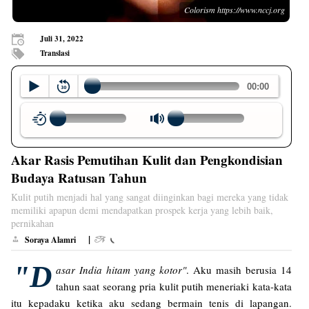
Colorism https://www.nccj.org
Juli 31, 2022
Translasi
Akar Rasis Pemutihan Kulit dan Pengkondisian
Budaya Ratusan Tahun
Kulit putih menjadi hal yang sangat diinginkan bagi mereka yang tidak
memiliki apapun demi mendapatkan prospek kerja yang lebih baik,
pernikahan
|
Soraya Alamri
"D
asar India hitam yang kotor"
. Aku masih berusia 14
tahun saat seorang pria kulit putih meneriaki kata-kata
itu kepadaku ketika aku sedang bermain tenis di lapangan.