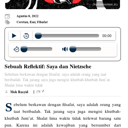
Sophiainstitute.xyz
Agustus 8, 2022
Coretan, Esai, Filsafat
Sebuah Reflektif: Saya dan Nietzsche
Sebelum berkawan dengan filsafat, saya adalah orang yang taat
beribadah. Tak jarang saya juga mengisi khutbah-khutbah Jum’at.
Shalat lima waktu tidak
|
Moh Rasyid
S
ebelum berkawan dengan filsafat, saya adalah orang yang
taat beribadah. Tak jarang saya juga mengisi khutbah-
khutbah Jum’at. Shalat lima waktu tidak terlewat barang satu
pun. Karena ini adalah kewajiban yang bersumber dari