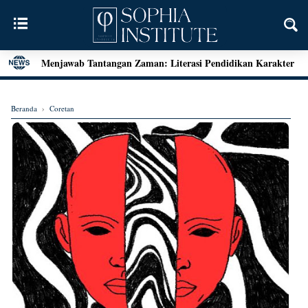
Menjawab Tantangan Zaman: Literasi Pendidikan Karakter
dan Dialog Sains dalam Kegiatan Bedah Buku Palu
Henri Bergson: Vitalisme dan Intuisi
Beranda
›
Coretan
Mengenal Teori Etika Immanuel Kant
Momen Terakhir Plato
Locke dan Pertanyaan Seputar Identitas Diri
Augustine on Happiness and Time
Seni Menarik Kesimpulan ala Bertrand Russel
Menjelajahi Hakikat Etika: Sebuah Refleksi dari Aristoteles
hingga Kant
Good Is Good: Menyingkap Hakikat Kebaikan Bersama
George Edward Moore
Kebebasan Sebagai Jembatan Transendensi: Menyelami
Filsafat Eksistensial Mulla Sadra