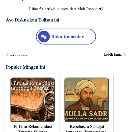
5+
Lihat
artikel lainnya dari Moh Rasyid
Ayo Diskusikan Tulisan ini
Buka Komentar
Lebih baru
Lebih lama
Populer Minggu Ini
10 Film Rekomendasi
Kebebasan Sebagai
Tentang Filsafat
Jembatan Transendensi: